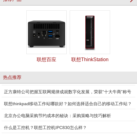
联想百应
联想ThinkStation
NUC11PAHi7商用
PX工作站
热点推荐
微型台式机
正方康特公司把握互联网规律成就数字化发展，荣获“十大牛商”称号
联想thinkpad移动工作站哪款好？如何选择适合自己的移动工作站？
北京办公电脑采购节约成本的秘诀：采购策略与技巧解析
联想问天 GB5520
什么是工控机？联想工控机IPC830怎么样？
V3 机架式服务器