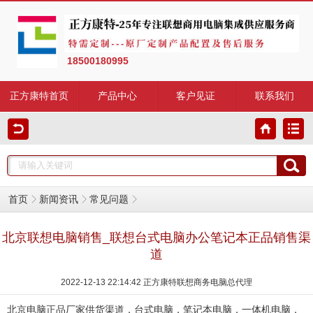
18500180995
正方康特首页
产品中心
客户见证
联系我们
首页
新闻资讯
常见问题
北京联想电脑销售_联想台式电脑办公笔记本正品销售渠
道
2022-12-13 22:14:42 正方康特联想商务电脑总代理
北京电脑正品厂家供货渠道，台式电脑，笔记本电脑，一体机电脑，