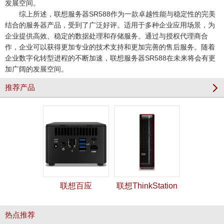
发展空间。
综上所述，
联想服务器SR588
作为一款卓越性能与稳定性的完美
结合的服务器产品，受到了广泛好评。适用于多种企业应用场景，为
企业提供高效、稳定的数据处理和存储服务。通过与授权代理商合
作，企业可以获得更加专业的技术支持和更加完善的售后服务。随着
企业数字化转型进程的不断加速，联想服务器SR588在未来将会有更
加广阔的发展空间。
推荐产品
联想百应
联想ThinkStation
NUC11PAHi7商用
PX工作站
热点推荐
微型台式机