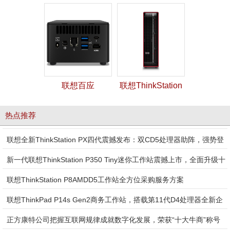
联想百应
联想ThinkStation
NUC11PAHi7商用
PX工作站
热点推荐
微型台式机
联想全新ThinkStation PX四代震撼发布：双CD5处理器助阵，强势登
陆市场
新一代联想ThinkStation P350 Tiny迷你工作站震撼上市，全面升级十
代至十一代D4处理器，1L超紧凑设计，限时抢购机会难得
联想ThinkStation P8AMDD5工作站全方位采购服务方案
联想问天 GB5520
联想ThinkPad P14s Gen2商务工作站，搭载第11代D4处理器全新企
V3 机架式服务器
业采购策略
正方康特公司把握互联网规律成就数字化发展，荣获“十大牛商”称号