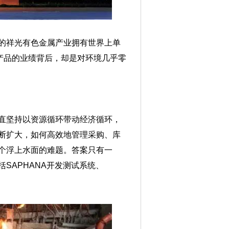
的祥光有色金属产业拥有世界上单
产品的业绩背后，却是对环境几乎零
直坚持以资源循环带动经济循环，
断扩大，如何高效地管理采购、库
个浮上水面的难题。答案只有一
SAPHANA开发测试系统、