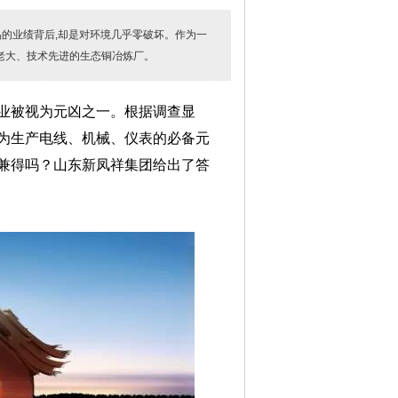
类产品的业绩背后,却是对环境几乎零破坏。作为一
老大、技术先进的生态铜冶炼厂。
业被视为元凶之一。根据调查显
为生产电线、机械、仪表的必备元
兼得吗？山东新凤祥集团给出了答