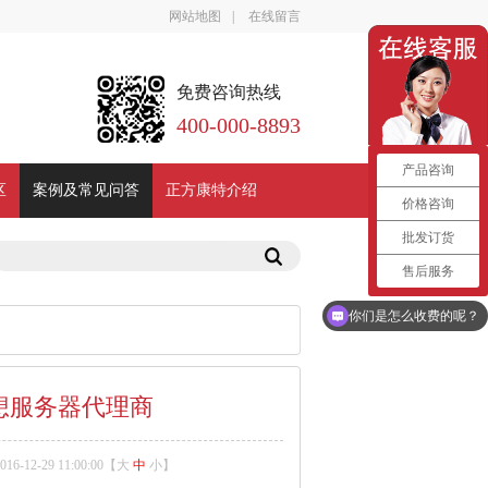
网站地图
|
在线留言
免费咨询热线
400-000-8893
产品咨询
区
案例及常见问答
正方康特介绍
价格咨询
批发订货
售后服务
现在有优惠活动么？
你们是怎么收费的呢？
,联想服务器代理商
-12-29 11:00:00【
大
中
小
】