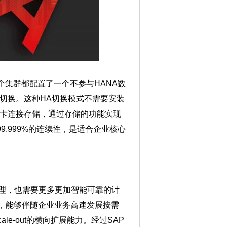
集群都配置了一个不参与HANA数
动切换。这种HA切换模式不需要安装
A卡连接存储，通过存储的功能实现
9.999%的连续性，是适合企业核心
理，也需要更多更加智能可靠的计
力，能够伴随企业业务高速发展按需
ale-out的横向扩展能力。经过SAP