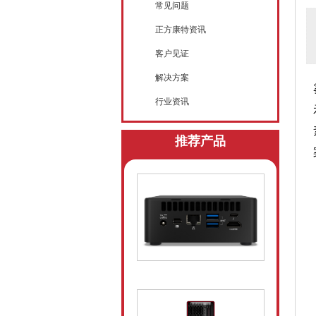
常见问题
正方康特资讯
客户见证
解决方案
行业资讯
推荐产品