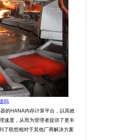
道吗
务器的HANA内存计算平台，以高效
处理速度，从而为管理者提供了更丰
到了联想相对于其他厂商解决方案