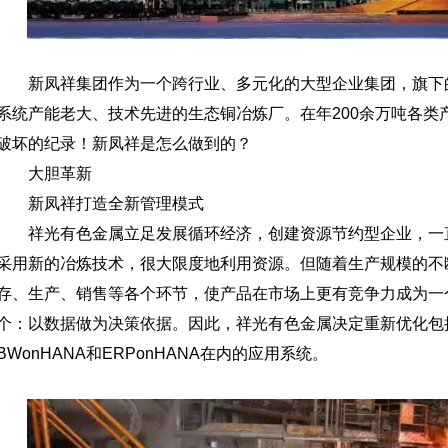
新凤祥集团作为一个跨行业、多元化的大型企业集团，旗下
系统产能老大、技术先进的生态铜冶炼厂。在年200余万吨各类
破坏的纪录！新凤祥是怎么做到的？
大胆革新
新凤祥打造全新管理模式
祥光有色金属立足发展循环经济，创建资源节约型企业，一
采用新的冶炼技术，很大限度地利用资源。但随着生产规模的不
存、生产、销售等各个环节，使产品在市场上更有竞争力成为一
个：以数据做为决策依据。因此，祥光有色金属决定重新优化包括
BWonHANA和ERPonHANA在内的应用系统。