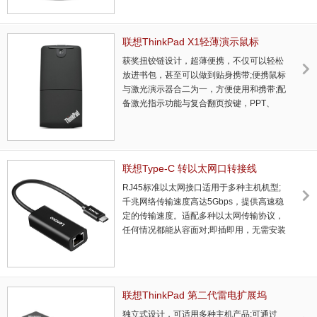
个月的电池使用寿命，无需频繁更换。 ...
联想ThinkPad X1轻薄演示鼠标
(4Y50U45359)_联想总代理商
获奖扭铰链设计，超薄便携，不仅可以轻松
放进书包，甚至可以做到贴身携带;便携鼠标
与激光演示器合二为一，方便使用和携带;配
备激光指示功能与复合翻页按键，PPT、
PDF演示更轻松;支持2.4G无线或蓝牙5.0双
模块连接，可与多个设备配对使用;800、
1200、1600分辨率三档可调，准确定位，
顺手更顺意，集成可快速充电电池，续航长
联想Type-C 转以太网口转接线
达两个月。...
(GX90Q75534)_联想总代理商
RJ45标准以太网接口适用于多种主机机型;
千兆网络传输速度高达5Gbps，提供高速稳
定的传输速度。适配多种以太网传输协议，
任何情况都能从容面对;即插即用，无需安装
驱动，实用方便快捷。 ...
联想ThinkPad 第二代雷电扩展坞
(40AN0135CN)_联想总代理商
独立式设计，可适用多种主机产品;可通过