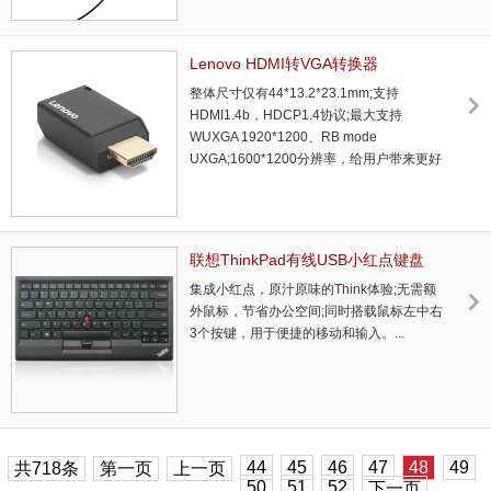
控集成音量调节功能，使用方便，耐磨抗拉
扯，经久耐用;加长的麦克风柄杆，可120度
旋转调节，内置优质麦克风，通话清晰，拾
Lenovo HDMI转VGA转换器
音准确。 ...
(GX90Q17292)_联想总代理商
整体尺寸仅有44*13.2*23.1mm;支持
HDMI1.4b，HDCP1.4协议;最大支持
WUXGA 1920*1200、RB mode
UXGA;1600*1200分辨率，给用户带来更好
的视觉体验。...
联想ThinkPad有线USB小红点键盘
(0B47190)_联想总代理商
集成小红点，原汁原味的Think体验;无需额
外鼠标，节省办公空间;同时搭载鼠标左中右
3个按键，用于便捷的移动和输入。...
44
45
46
47
48
49
共718条
第一页
上一页
50
51
52
下一页