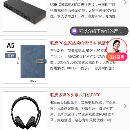
USB-C或雷电3接口进行连接，一线即可获
得快充和全面外设扩展，无需再外接其它线
缆。输入功率达135W，输出90W，可为性
能更强的笔记本主机充电;2*DP、2*HDMI视
频输出，可支持5K超清视频输出，并支持双
可以介绍下你们的产品么？
路4K超高清显示输出，为图形编辑或复杂设
计提供最佳显示体验;5个USB3.1接口和1个
联想PC全家族简约笔记本(藏蓝色)
雷电3接口，可连接更多外部设备，提供更
(25018166)_联想总代理商
产品名称：商务笔记本;纸张：80克米黄纸;
高速使用体验。·可在不翻开笔记本的前提
产品尺寸：A5/25K-214MM*142MM;内芯张
下，完成对笔记本开关机控制，并通过扩展
数：100张/200页;复古质感面料，人性柔韧
坞上的控制设备，从睡眠模式唤醒电脑，更
好用;内页100张200页设计，使用时间更长;
支持如网络启动，网络唤醒...
平整紧致的走线，舒适细腻;保护视力，手感
细腻，书写顺滑，不易断墨;内设个性化书签
设计，方便下次阅读适合使用。 ...
联想多媒体头戴式耳机P870
(36003481)_联想总代理商
40mm大动圈单元，音乐更具质感，层次丰
富。无论劲爆歌曲、舒缓音乐、都游刃有
余。包耳式设计，精选亲肤柔纹PU材质耳
罩，佩戴舒适，贴心为你;采用优质PU材
质，透气性好，柔软润泽，有效降低噪音;线