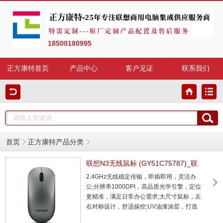
18500180995
正方康特首页
产品中心
客户见证
联系我们
首页
正方康特产品分类
联想N3无线鼠标 (GY51C75787)_联
想总代理商
2.4GHz无线稳定传输，即插即用，灵活办
公;分辨率1000DPI，高品质光学引擎，定位
更精准，满足日常办公需求;大尺寸鼠标，左
右对称设计，舒适操控;UV油漆涂层，打造
细腻、顺滑触感，抗油抗指纹效果佳;长达10