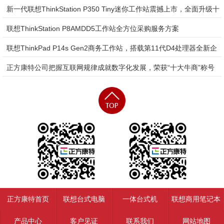
陆市场
新一代联想ThinkStation P350 Tiny迷你工作站震撼上市，全面升级十
代至十一代D4处理器，1L超紧凑设计，限时抢购机会难得
联想ThinkStation P8AMDD5工作站全方位采购服务方案
联想ThinkPad P14s Gen2商务工作站，搭载第11代D4处理器全新企
业采购策略
正方康特公司把握互联网规律成就数字化发展，荣获“十大牛商”称号
正方康特首页
联想台式电脑
一体台式机
联想商用笔记本
产品中心
客户见证
联系我们
网站地图