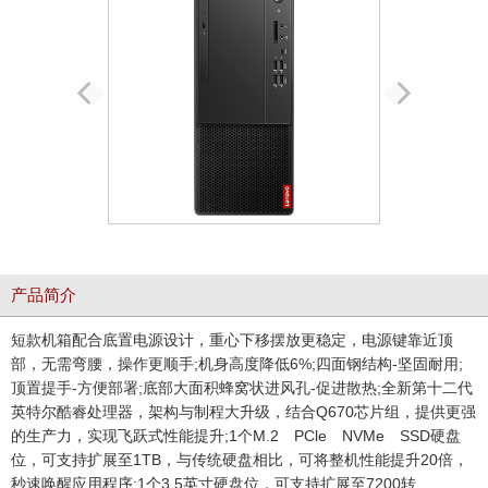
产品简介
短款机箱配合底置电源设计，重心下移摆放更稳定，电源键靠近顶
部，无需弯腰，操作更顺手;机身高度降低6%;四面钢结构-坚固耐用;
顶置提手-方便部署;底部大面积蜂窝状进风孔-促进散热;全新第十二代
英特尔酷睿处理器，架构与制程大升级，结合Q670芯片组，提供更强
的生产力，实现飞跃式性能提升;1个M.2 PCle NVMe SSD硬盘
位，可支持扩展至1TB，与传统硬盘相比，可将整机性能提升20倍，
秒速唤醒应用程序;1个3.5英寸硬盘位，可支持扩展至7200转