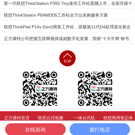
陆市场
新一代联想ThinkStation P350 Tiny迷你工作站震撼上市，全面升级十
代至十一代D4处理器，1L超紧凑设计，限时抢购机会难得
联想ThinkStation P8AMDD5工作站全方位采购服务方案
联想ThinkPad P14s Gen2商务工作站，搭载第11代D4处理器全新企
业采购策略
正方康特公司把握互联网规律成就数字化发展，荣获“十大牛商”称号
正方康特首页
联想台式电脑
一体台式机
联想商用笔记本
在线咨询
拨打电话
产品中心
客户见证
联系我们
网站地图