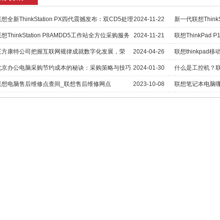
想全新ThinkStation PX四代震撼发布：双CD5处理
2024-11-22
新一代联想ThinkS
器助阵，强势登陆市场
上市，全面升级十
想ThinkStation P8AMDD5工作站全方位采购服务
2024-11-21
联想ThinkPad
购机会难得
方案
D4处理器全新企
正方康特公司把握互联网规律成就数字化发展，荣
2024-04-26
联想thinkpa
获“十大牛商”称号
的移动工作站？
北京办公电脑采购节约成本的秘诀：采购策略与技巧
2024-01-30
什么是工控机？联
解析
联想电脑售后维修点查间_联想售后维修网点
2023-10-08
联想笔记本电脑