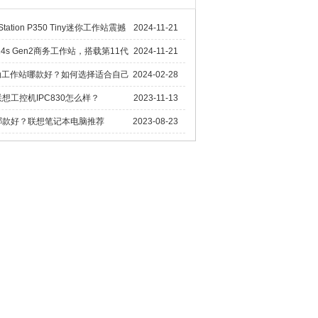
tation P350 Tiny迷你工作站震撼
2024-11-21
代至十一代D4处理器，1L超紧凑设计，限时抢
 P14s Gen2商务工作站，搭载第11代
2024-11-21
业采购策略
d移动工作站哪款好？如何选择适合自己
2024-02-28
想工控机IPC830怎么样？
2023-11-13
哪款好？联想笔记本电脑推荐
2023-08-23