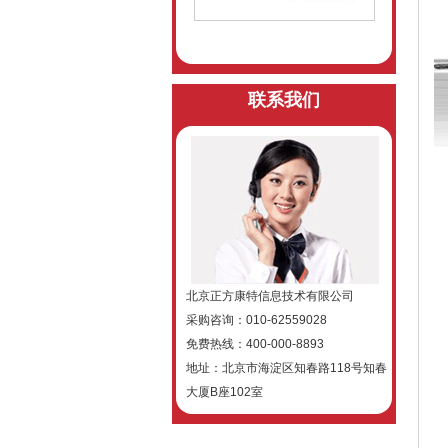
联系我们
北京正方康特信息技术有限公司
采购咨询：
010-62559028
免费热线：
400-000-8893
地址：
北京市海淀区知春路118号知春
大厦B座102室