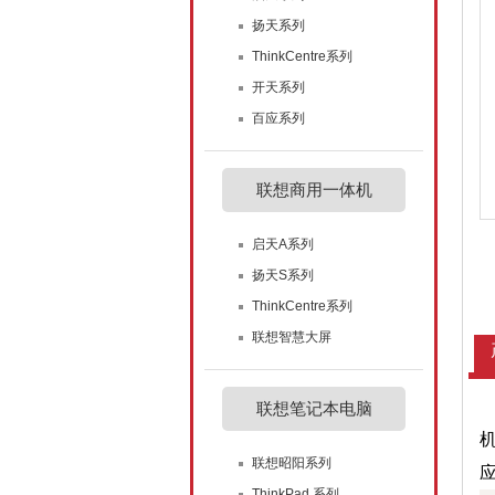
扬天系列
ThinkCentre系列
开天系列
百应系列
联想商用一体机
启天A系列
扬天S系列
ThinkCentre系列
联想智慧大屏
联想笔记本电脑
联想昭阳系列
ThinkPad 系列