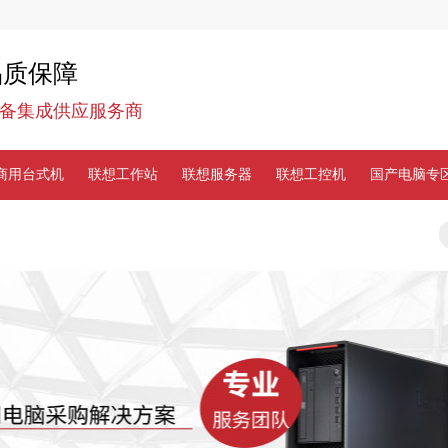
品质保障
备集成供应服务商
商用台式机
联想工作站
联想服务器
联想工控机
国产电脑专