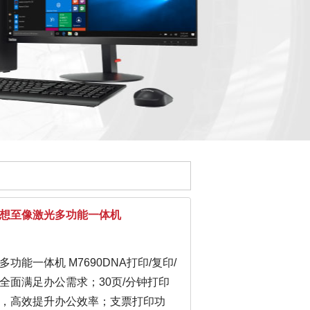
想至像激光多功能一体机
功能一体机 M7690DNA打印/复印/
全面满足办公需求；30页/分钟打印
，高效提升办公效率；支票打印功