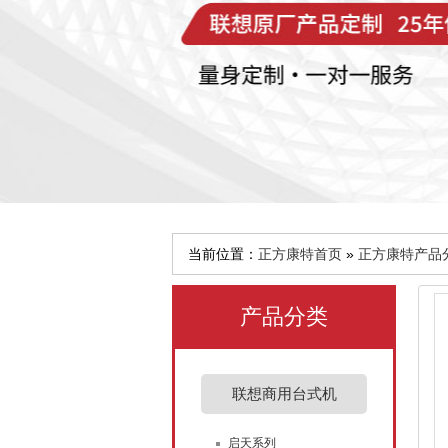
当前位置：
正方康特首页
»
正方康特产品
产品分类
联想商用台式机
启天系列